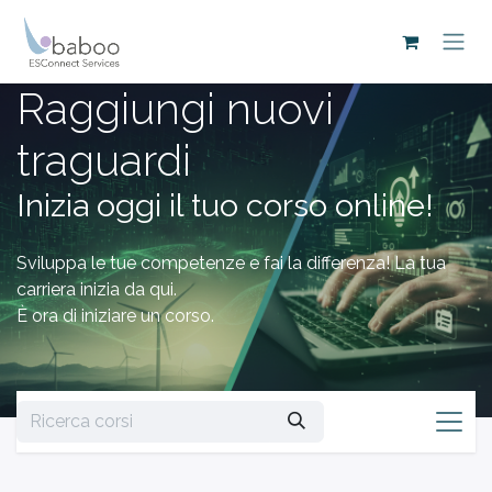
Passa al contenuto
Raggiungi nuovi
traguardi
Inizia oggi il tuo corso online!
Sviluppa le tue competenze e fai la differenza! La tua
carriera inizia da qui.
È ora di iniziare un corso.