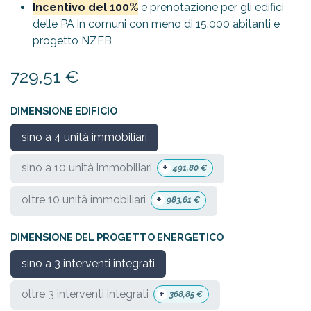
Incentivo del 100%
e prenotazione per gli edifici
delle PA in comuni con meno di 15.000 abitanti e
progetto NZEB
729,51
€
DIMENSIONE EDIFICIO
sino a 4 unità immobiliari
+
sino a 10 unità immobiliari
491,80
€
+
oltre 10 unità immobiliari
983,61
€
DIMENSIONE DEL PROGETTO ENERGETICO
sino a 3 interventi integrati
+
oltre 3 interventi integrati
368,85
€