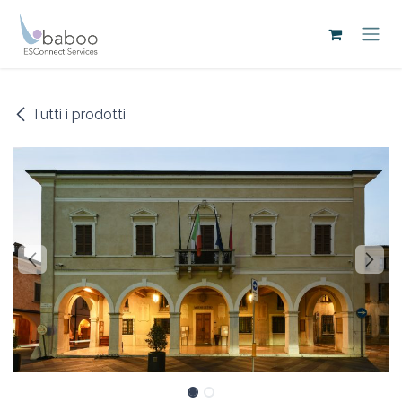
Passa al contenuto
Tutti i prodotti