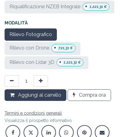
+
Riqualificazione NZEB Integrale
1.221,31
€
MODALITÀ
Rilievo Fotografico
+
Rilievo con Drone
721,31
€
+
Rilievo con Lidar 3D
1.221,31
€
Aggiungi al carrello
Compra ora
Termini e condizioni generali
Visualizza il prospetto informativo